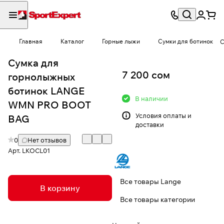
Главная
Каталог
Горные лыжи
Сумки для ботинок
С
Сумка для
7 200 сом
горнолыжных
ботинок LANGE
В наличии
WMN PRO BOOT
Условия
оплаты и
BAG
доставки
0
Нет отзывов
Арт.
LKOCL01
Все товары Lange
В корзину
Все товары категории