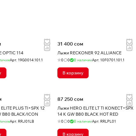
м
31 400 сом
 OPTIC 114
Лыжи RECKONER 92 ALLIANCE
личии
Арт.
19G0014.101.1
0
0
В наличии
Арт.
10F0701.101.1
у
В корзину
м
87 250 сом
ELITE PLUS TI+SPX 12
Лыжи HERO ELITE LT TI KONECT+SPX
 B80 BLACK/ICON
14 K GW B80 BLACK HOT RED
личии
Арт.
RRJ01LB
0
0
В наличии
Арт.
RRLPL01
у
В корзину