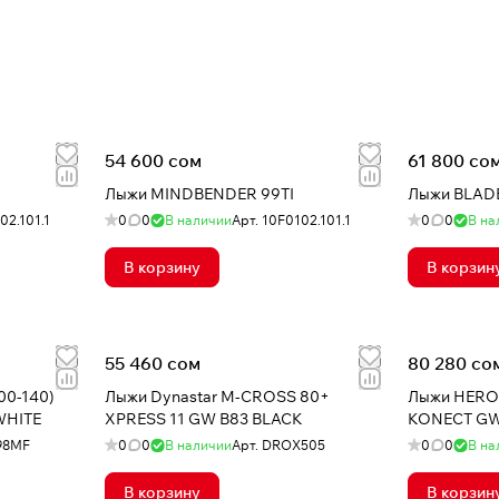
54 600 сом
61 800 со
Лыжи MINDBENDER 99TI
Лыжи BLADE
02.101.1
0
0
В наличии
Арт.
10F0102.101.1
0
0
В на
В корзину
В корзин
55 460 сом
80 280 со
00-140)
Лыжи Dynastar M-CROSS 80+
Лыжи HERO 
WHITE
XPRESS 11 GW B83 BLACK
KONECT GW
98MF
0
0
В наличии
Арт.
DROX505
0
0
В на
В корзину
В корзин