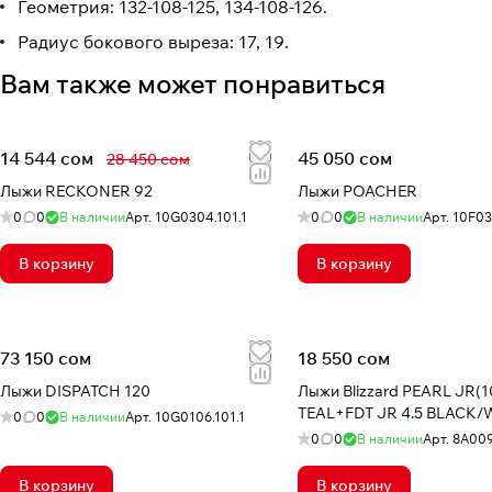
Геометрия: 132-108-125, 134-108-126.
Радиус бокового выреза: 17, 19.
Вам также может понравиться
14 544 сом
45 050 сом
28 450 сом
Лыжи RECKONER 92
Лыжи POACHER
0
0
В наличии
Арт.
10G0304.101.1
0
0
В наличии
Арт.
10F03
В корзину
В корзину
73 150 сом
18 550 сом
Лыжи DISPATCH 120
Лыжи Blizzard PEARL JR(1
TEAL+FDT JR 4.5 BLACK/
0
0
В наличии
Арт.
10G0106.101.1
0
0
В наличии
Арт.
8A00
В корзину
В корзину