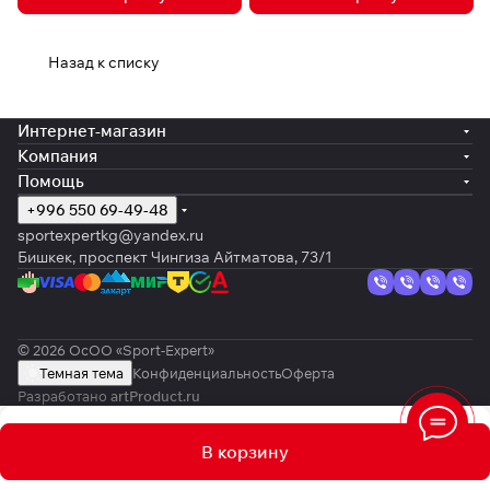
Назад к списку
Интернет-магазин
Компания
Помощь
+996 550 69-49-48
sportexpertkg@yandex.ru
Бишкек, проспект Чингиза Айтматова, 73/1
© 2026 ОсОО «Sport-Expert»
Темная тема
Конфиденциальность
Оферта
Разработано
artProduct.ru
В корзину