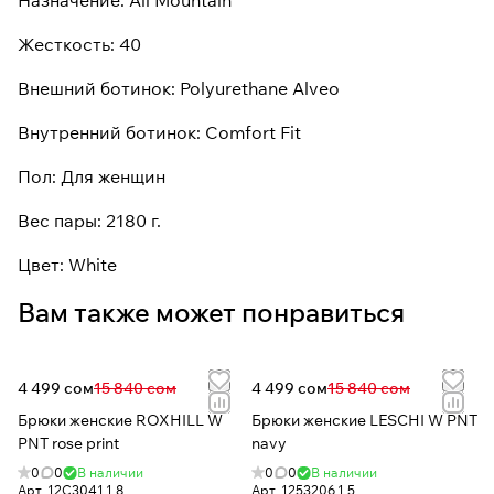
Назначение: All Mountain
Жесткость: 40
Внешний ботинок: Polyurethane Alveo
Внутренний ботинок: Comfort Fit
Пол: Для женщин
Вес пары: 2180 г.
Цвет: White
Вам также может понравиться
4 499 сом
15 840 сом
4 499 сом
15 840 сом
Брюки женские ROXHILL W
Брюки женские LESCHI W PNT
PNT rose print
navy
0
0
В наличии
0
0
В наличии
Арт.
12C3041.1.8.
Арт.
1253206.1.5