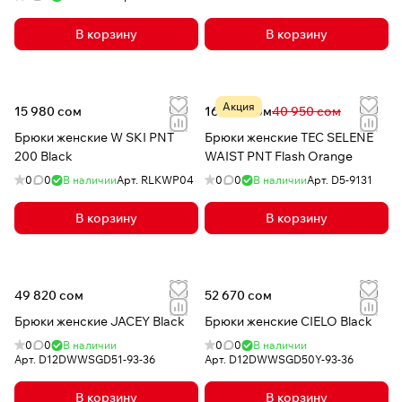
В корзину
В корзину
Акция
15 980 сом
16 509 сом
40 950 сом
Брюки женские W SKI PNT
Брюки женские TEC SELENE
200 Black
WAIST PNT Flash Orange
0
0
В наличии
Арт.
RLKWP04
0
0
В наличии
Арт.
D5-9131
В корзину
В корзину
49 820 сом
52 670 сом
Брюки женские JACEY Black
Брюки женские CIELO Black
0
0
В наличии
0
0
В наличии
Арт.
D12DWWSGD51-93-36
Арт.
D12DWWSGD50Y-93-36
В корзину
В корзину