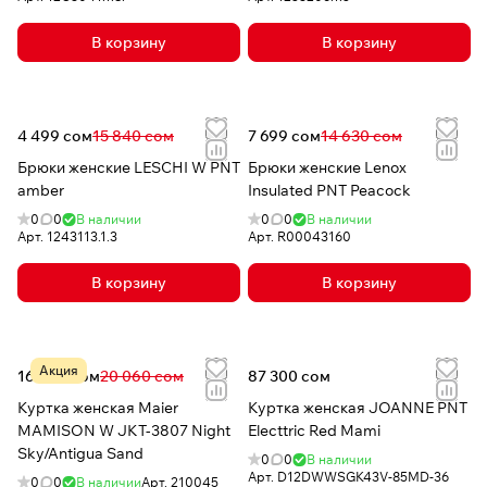
В корзину
В корзину
4 499 сом
15 840 сом
7 699 сом
14 630 сом
Брюки женские LESCHI W PNT
Брюки женские Lenox
amber
Insulated PNT Peacock
0
0
В наличии
0
0
В наличии
Арт.
1243113.1.3
Арт.
R00043160
В корзину
В корзину
Акция
16 048 сом
20 060 сом
87 300 сом
Куртка женская Maier
Куртка женская JOANNE PNT
MAMISON W JKT-3807 Night
Electtric Red Mami
Sky/Antigua Sand
0
0
В наличии
Арт.
D12DWWSGK43V-85MD-36
0
0
В наличии
Арт.
210045