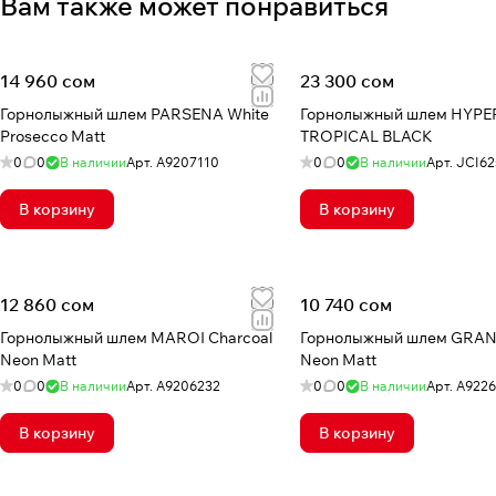
Вам также может понравиться
14 960 сом
23 300 сом
Горнолыжный шлем PARSENA White
Горнолыжный шлем HYPE
Prosecco Matt
TROPICAL BLACK
0
0
В наличии
Арт.
A9207110
0
0
В наличии
Арт.
JCI62
В корзину
В корзину
12 860 сом
10 740 сом
Горнолыжный шлем MAROI Charcoal
Горнолыжный шлем GRAN
Neon Matt
Neon Matt
0
0
В наличии
Арт.
А9206232
0
0
В наличии
Арт.
A9226
В корзину
В корзину