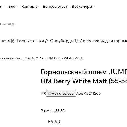
я
Блог
Контакты
Вопрос-ответ
Вебкамеры
инизм
Горные лыжи
Сноуборды
Аксессуары для горны
орнолыжный шлем JUMP 2.0 HM Berry White Matt
Горнолыжный шлем JUMP
HM Berry White Matt (55-5
0
Нет отзывов
Арт.
A9211260
Размер:
55-58
55-58