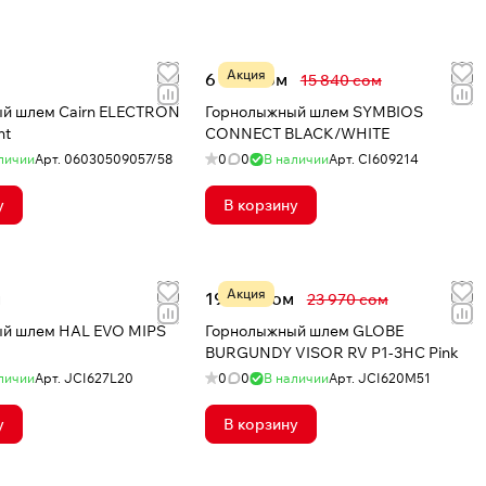
Акция
6 543 сом
15 840 сом
й шлем Cairn ELECTRON
Горнолыжный шлем SYMBIOS
ht
CONNECT BLACK/WHITE
личии
Арт.
06030509057/58
0
0
В наличии
Арт.
CI609214
у
В корзину
Акция
м
19 176 сом
23 970 сом
й шлем HAL EVO MIPS
Горнолыжный шлем GLOBE
BURGUNDY VISOR RV P1-3HC Pink
личии
Арт.
JCI627L20
0
0
В наличии
Арт.
JCI620M51
у
В корзину