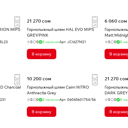
21 270 сом
6 060 сом
RION MIPS
Горнолыжный шлем HAL EVO MIPS
Горнолыжны
GREY/PINK
Matt Midnig
5L23
0
0
В наличии
Арт.
JCI627M21
0
0
В на
В корзину
В корзин
10 200 сом
21 270 со
D Charcoal
Горнолыжный шлем Cairn NITRO
Горнолыжны
Anthracite Grey
DARK GREY
231
0
0
В наличии
Арт.
06065601754/56
0
0
В на
В корзину
В корзин