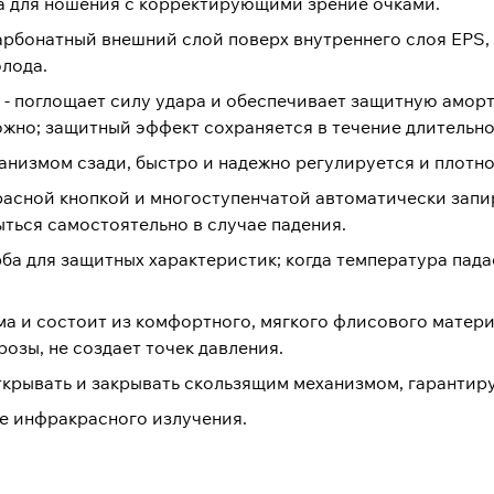
та для ношения с корректирующими зрение очками.
рбонатный внешний слой поверх внутреннего слоя EPS, 
лода.
 - поглощает силу удара и обеспечивает защитную аморт
ожно; защитный эффект сохраняется в течение длительно
низмом сзади, быстро и надежно регулируется и плотно
расной кнопкой и многоступенчатой автоматически запи
ыться самостоятельно в случае падения.
ба для защитных характеристик; когда температура падае
ма и состоит из комфортного, мягкого флисового матер
озы, не создает точек давления.
ткрывать и закрывать скользящим механизмом, гарантиру
е инфракрасного излучения.