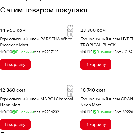
С этим товаром покупают
14 960 сом
23 300 сом
Горнолыжный шлем PARSENA White
Горнолыжный шлем HYPE
Prosecco Matt
TROPICAL BLACK
0
0
В наличии
Арт.
A9207110
0
0
В наличии
Арт.
JCI62
В корзину
В корзину
12 860 сом
10 740 сом
Горнолыжный шлем MAROI Charcoal
Горнолыжный шлем GRAN
Neon Matt
Neon Matt
0
0
В наличии
Арт.
А9206232
0
0
В наличии
Арт.
A9226
В корзину
В корзину