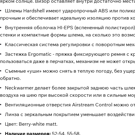
ярком солнце. Визор оставляет внутри достаточно мес
Шлемы Hardshell имеют ударопрочный ABS или полика
прочным и обеспечивает идеальную изоляцию против хо
Внутренняя оболочка HI-EPS (вспененный полистирол)
стенки и компактные формы шлема, на сколько это возм
Классическая система регулировки с поворотным меха
Застежка Ergomatic - пряжка фиксирующего ремня с к
пользоваться даже в перчатках, механизм не может откр
Съемные «уши» можно снять в теплую погоду, без ущер
обратно.
Neckwarmer делает более закрытой заднюю часть шле
воздуха на шею при высокой скорости или в сильные мор
Вентиляционные отверстия Airstream Control можно о
Линза с зеркальным покрытием уменьшает воздействи
Цвет: Berry-white matt.
Наличие размеров:
52-54, 55-58.