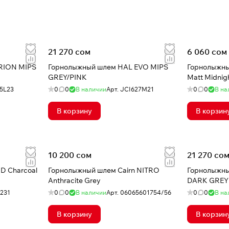
21 270 сом
6 060 сом
RION MIPS
Горнолыжный шлем HAL EVO MIPS
Горнолыжны
GREY/PINK
Matt Midnig
5L23
0
0
В наличии
Арт.
JCI627M21
0
0
В на
В корзину
В корзин
10 200 сом
21 270 со
D Charcoal
Горнолыжный шлем Cairn NITRO
Горнолыжны
Anthracite Grey
DARK GREY
231
0
0
В наличии
Арт.
06065601754/56
0
0
В на
В корзину
В корзин