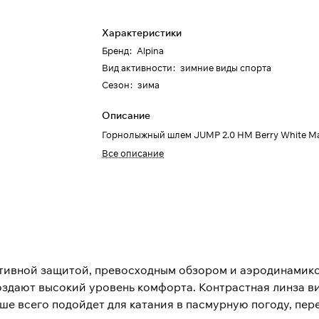
Характеристики
Бренд
:
Alpina
Вид активности
:
зимние виды спорта
Сезон
:
зима
Описание
Горнолыжный шлем JUMP 2.0 HM Berry White M
Все описание
тивной защитой, превосходным обзором и аэродинамико
оздают высокий уровень комфорта. Контрастная линза в
ше всего подойдет для катания в пасмурную погоду, пер