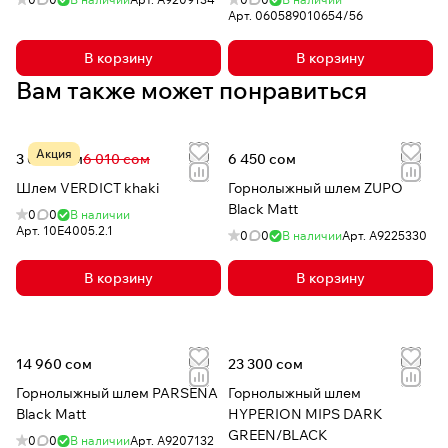
Арт.
060589010654/56
В корзину
В корзину
Вам также может понравиться
Акция
3 083 сом
6 010 сом
6 450 сом
Шлем VERDICT khaki
Горнолыжный шлем ZUPO
Black Matt
0
0
В наличии
Арт.
10E4005.2.1
0
0
В наличии
Арт.
A9225330
В корзину
В корзину
14 960 сом
23 300 сом
Горнолыжный шлем PARSENA
Горнолыжный шлем
Black Matt
HYPERION MIPS DARK
GREEN/BLACK
0
0
В наличии
Арт.
A9207132