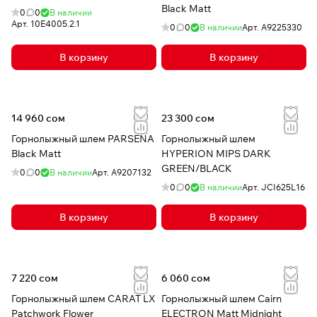
Black Matt
0
0
В наличии
Арт.
10E4005.2.1
0
0
В наличии
Арт.
A9225330
В корзину
В корзину
14 960 сом
23 300 сом
Горнолыжный шлем PARSENA
Горнолыжный шлем
Black Matt
HYPERION MIPS DARK
GREEN/BLACK
0
0
В наличии
Арт.
A9207132
0
0
В наличии
Арт.
JCI625L16
В корзину
В корзину
7 220 сом
6 060 сом
Горнолыжный шлем CARAT LX
Горнолыжный шлем Cairn
Patchwork Flower
ELECTRON Matt Midnight