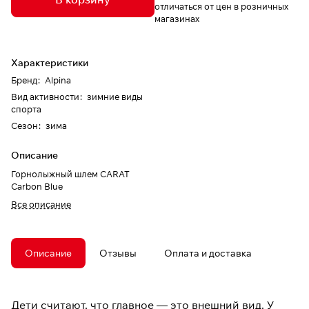
отличаться от цен в розничных
магазинах
Характеристики
Бренд
:
Alpina
Вид активности
:
зимние виды
спорта
Сезон
:
зима
Описание
Горнолыжный шлем CARAT
Carbon Blue
Все описание
Описание
Отзывы
Оплата и доставка
Дети считают, что главное — это внешний вид. У