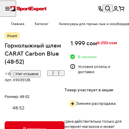
Главная
Каталог
Аксессуары для горных лыж и сноубордо
Акция
1 999 сом
6 290 сом
Горнолыжный шлем
CARAT Carbon Blue
В наличии
(48-52)
Условия
оплаты и
доставки
0
Нет отзывов
Арт.
A9035128
Товар участвует в акции
Размер:
48-52
Зимняя распродажа
48-52
Цена действительна только для
интернет-магазина и может
В корзину