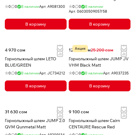
0
0
В наличии
Арт.
A9081300
0
0
В наличии
Арт.
06030509057/58
В корзину
В корзину
Акция
4 970 сом
12 528 сом
25 200 сом
Горнолыжный шлем LETO
Горнолыжный шлем JUMP JV
BLUE/GREEN
VHM Black Matt
0
0
В наличии
Арт.
JC734212
0
0
В наличии
Арт.
A9037235
В корзину
В корзину
31 630 сом
9 100 сом
Горнолыжный шлем JUMP 2.0
Горнолыжный шлем Cairn
QVM Qunmetal Matt
CENTAURE Rescue Red
0
0
В наличии
Арт.
A9209134
0
0
В наличии