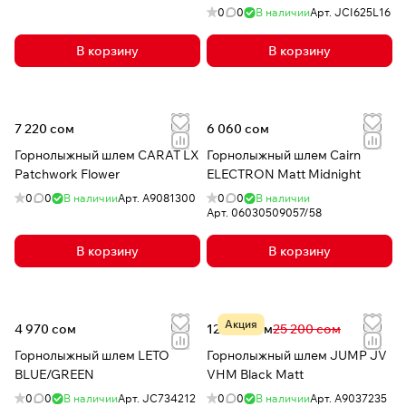
0
0
В наличии
Арт.
JCI625L16
В корзину
В корзину
7 220 сом
6 060 сом
Горнолыжный шлем CARAT LX
Горнолыжный шлем Cairn
Patchwork Flower
ELECTRON Matt Midnight
0
0
В наличии
Арт.
A9081300
0
0
В наличии
Арт.
06030509057/58
В корзину
В корзину
Акция
4 970 сом
12 528 сом
25 200 сом
Горнолыжный шлем LETO
Горнолыжный шлем JUMP JV
BLUE/GREEN
VHM Black Matt
0
0
В наличии
Арт.
JC734212
0
0
В наличии
Арт.
A9037235