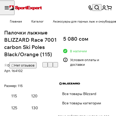
Главная
Каталог
Аксессуары для горных лыж и сноубордо
Палочки лыжные
5 080 сом
BLIZZARD Race 7001
carbon Ski Poles
В наличии
Black/Orange (115)
Условия
оплаты и
доставки
0
Нет отзывов
Арт.
164102
Размер:
115
Все товары Blizzard
115
120
Все товары категории
125
130