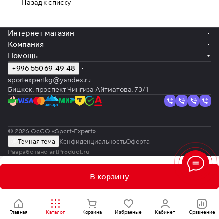
Назад к списку
Интернет-магазин
Компания
Помощь
+996 550 69-49-48
sportexpertkg@yandex.ru
Бишкек, проспект Чингиза Айтматова, 73/1
© 2026 ОсОО «Sport-Expert»
Темная тема
Конфиденциальность
Оферта
Разработано
artProduct.ru
В корзину
Главная
Каталог
Корзина
Избранные
Кабинет
Сравнение